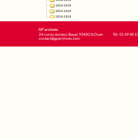
GP archives
24 rue du docteur Bauer 93400 St Ouen
Tél : 01 49 48 1
contact@gparchives.com