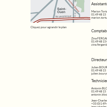
Assistan
Marion Tort
01 49 48 15
marion.tort
Cliquez pour agrandir le plan
Comptabi
Zina FERGA
01 49 48 15
zina.fergan
Directeur
Julien BOU
01 49 48 15
julien.bour
Technicie
Antonin B
01 49 48 15
antonin.blo
Jean-Charl
+33 (0)1 49 
jean-charle