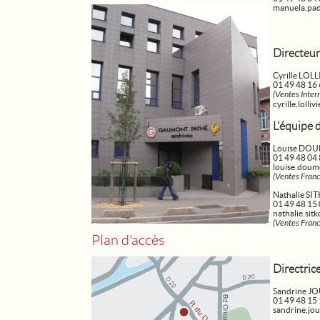
manuela.pa
Directeur
Cyrille LOL
01 49 48 16
(Ventes Inter
cyrille.loll
L'équipe 
Louise DO
01 49 48 04
louise.dou
(Ventes Franc
Nathalie SI
01 49 48 15
nathalie.si
(Ventes Franc
Plan d'accès
Directric
Sandrine J
01 49 48 15
sandrine.jo