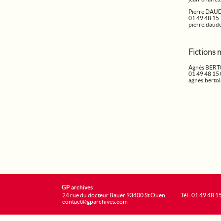
Pierre DAU
01 49 48 15
pierre.daud
Fictions 
Agnès BER
01 49 48 15
agnes.berto
GP archives
24 rue du docteur Bauer 93400 St Ouen
Tél : 01 49 48 1
contact@gparchives.com