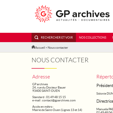
RECHERCHER ET VOIR
NOS COLLECTIONS
Accueil
> Nous contacter
NOUS CONTACTER
Adresse
Réperto
GP archives
Présiden
24, rue du Docteur Bauer
93400 SAINT-OUEN
Sidonie DU
Standard : 01 49 48 15 15
e-mail :
contact@gparchives.com
Directric
Accès en métro :
Manuela P
Mairie de Saint-Ouen (Lignes 13 et 14)
01 49 48 04