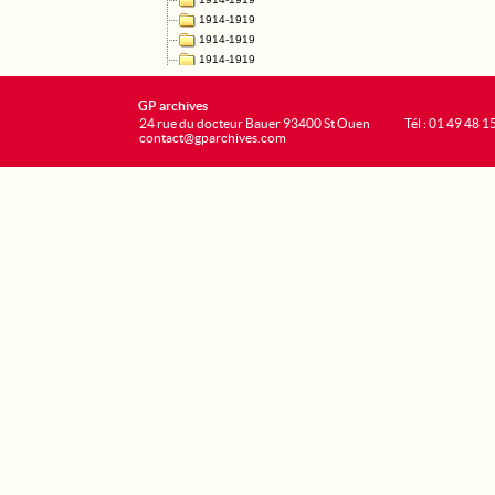
GP archives
24 rue du docteur Bauer 93400 St Ouen
Tél : 01 49 48 1
contact@gparchives.com