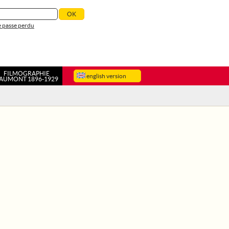
 passe perdu
FILMOGRAPHIE
english version
AUMONT 1896-1929