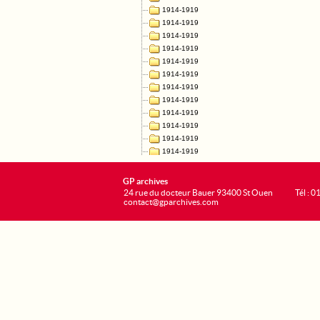
GP archives
24 rue du docteur Bauer 93400 St Ouen
Tél : 0
contact@gparchives.com