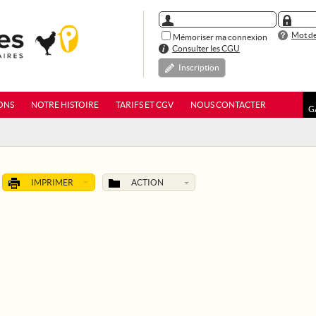
Mot de
Mémoriser ma connexion
Consulter les CGU
Inscription
ONS
NOTRE HISTOIRE
TARIFS ET CGV
NOUS CONTACTER
G
IMPRIMER
ACTION