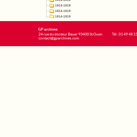
GP archives
24 rue du docteur Bauer 93400 St Ouen
Tél : 01 49 48 1
contact@gparchives.com