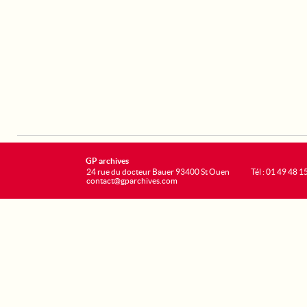
GP archives
24 rue du docteur Bauer 93400 St Ouen
Tél : 01 49 48 1
contact@gparchives.com