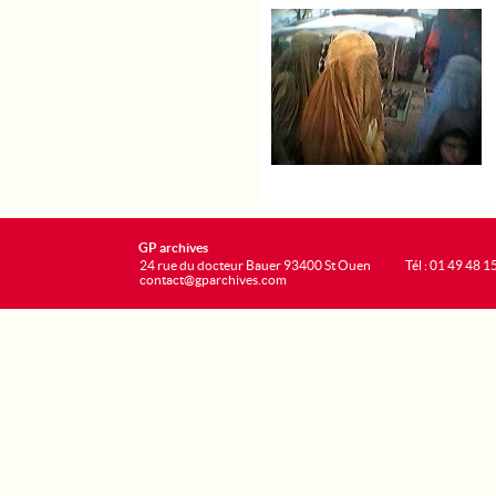
GP archives
24 rue du docteur Bauer 93400 St Ouen
Tél : 01 49 48 1
contact@gparchives.com