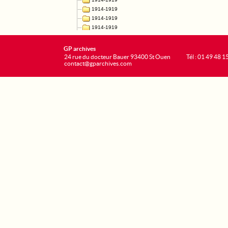
GP archives
24 rue du docteur Bauer 93400 St Ouen
Tél : 01 49 48 1
contact@gparchives.com