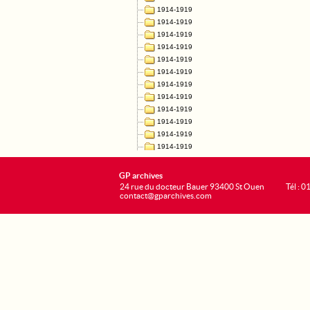
GP archives
24 rue du docteur Bauer 93400 St Ouen
Tél : 0
contact@gparchives.com