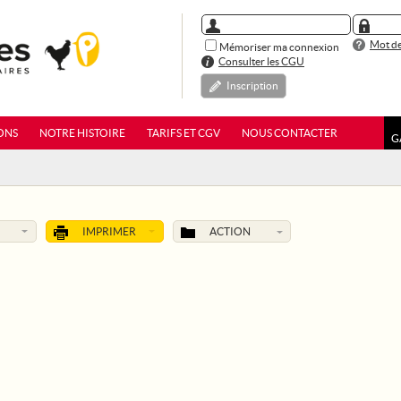
Mot de
Mémoriser ma connexion
Consulter les CGU
Inscription
ONS
NOTRE HISTOIRE
TARIFS ET CGV
NOUS CONTACTER
G
IMPRIMER
ACTION