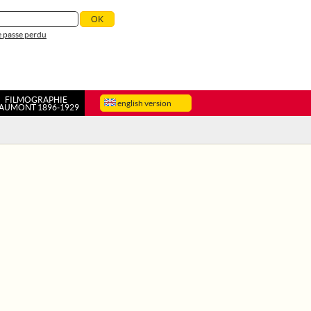
 passe perdu
FILMOGRAPHIE
english version
AUMONT 1896-1929