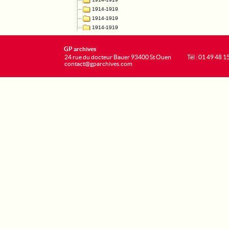
GP archives
24 rue du docteur Bauer 93400 St Ouen
Tél : 01 49 48 1
contact@gparchives.com