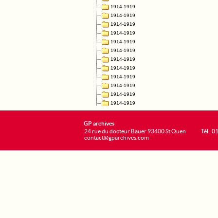
GP archives
24 rue du docteur Bauer 93400 St Ouen
Tél : 0
contact@gparchives.com