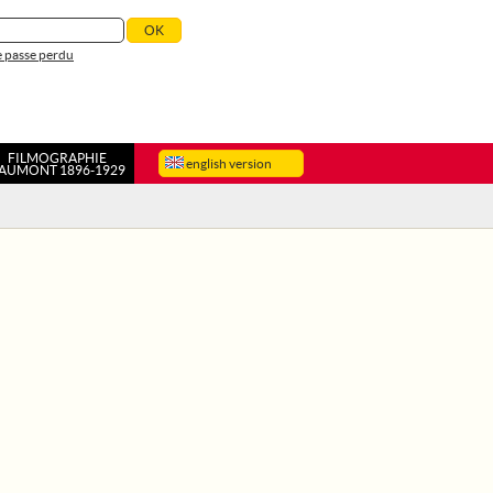
 passe perdu
FILMOGRAPHIE
english version
AUMONT 1896-1929