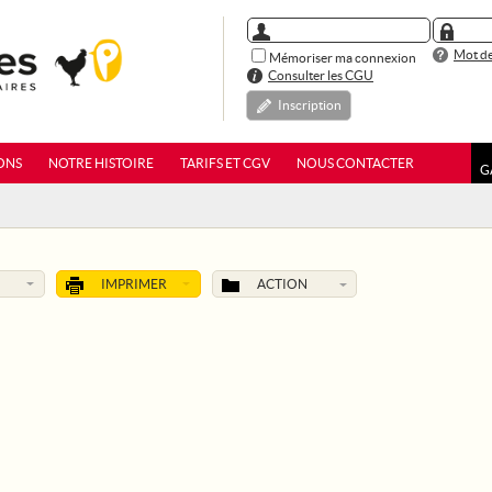
Mot de
Mémoriser ma connexion
Consulter les CGU
Inscription
ONS
NOTRE HISTOIRE
TARIFS ET CGV
NOUS CONTACTER
G
IMPRIMER
ACTION