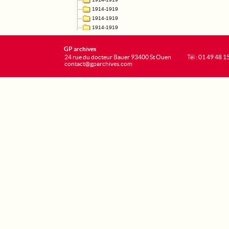
GP archives
24 rue du docteur Bauer 93400 St Ouen
Tél : 01 49 48 1
contact@gparchives.com