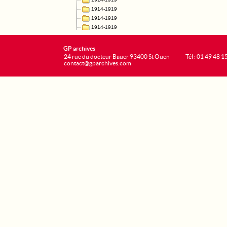
GP archives
24 rue du docteur Bauer 93400 St Ouen
Tél : 01 49 48 1
contact@gparchives.com