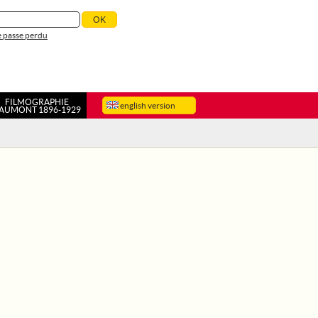
 passe perdu
FILMOGRAPHIE
english version
AUMONT 1896-1929