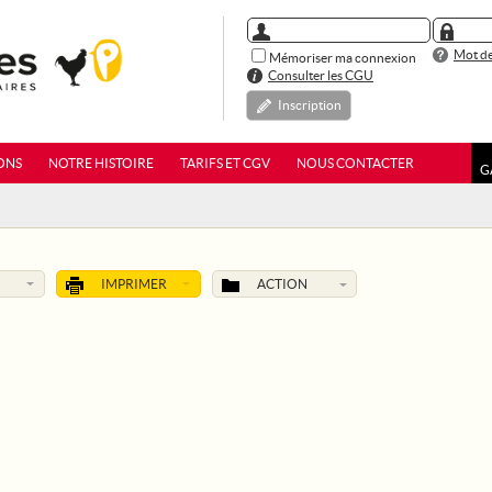
Mot de
Mémoriser ma connexion
Consulter les CGU
Inscription
ONS
NOTRE HISTOIRE
TARIFS ET CGV
NOUS CONTACTER
G
IMPRIMER
ACTION