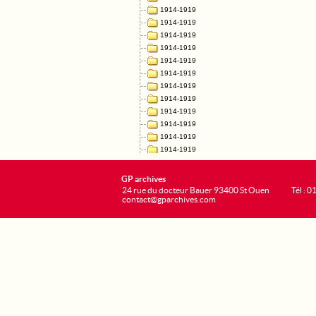
GP archives
24 rue du docteur Bauer 93400 St Ouen
Tél : 0
contact@gparchives.com