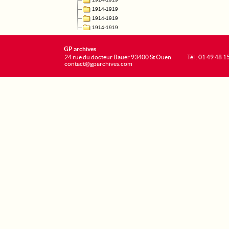
GP archives
24 rue du docteur Bauer 93400 St Ouen
Tél : 01 49 48 1
contact@gparchives.com