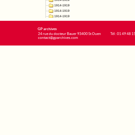
GP archives
24 rue du docteur Bauer 93400 St Ouen
Tél : 01 49 48 1
contact@gparchives.com