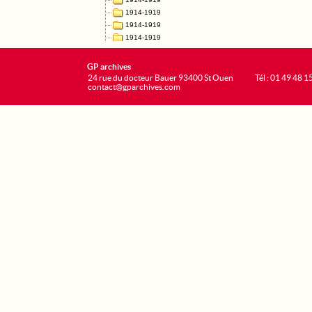
GP archives
24 rue du docteur Bauer 93400 St Ouen
Tél : 01 49 48 1
contact@gparchives.com