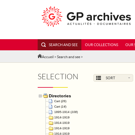
SEARCH AND SEE
OUR COLLECTIONS
OUR 
Accueil
>
Search and see
>
SELECTION
SORT