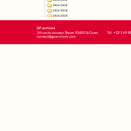
GP archives
24 rue du docteur Bauer 93400 St Ouen
Tél : +33 1 49 4
contact@gparchives.com