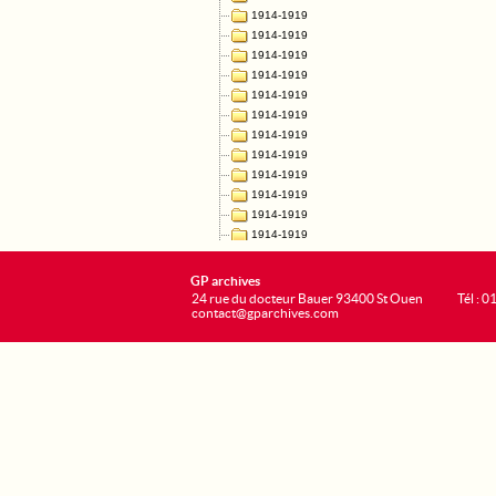
GP archives
24 rue du docteur Bauer 93400 St Ouen
Tél : 0
contact@gparchives.com