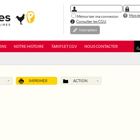
Mot de
Mémoriser ma connexion
Consulter les CGU
Inscription
ONS
NOTRE HISTOIRE
TARIFS ET CGV
NOUS CONTACTER
G
IMPRIMER
ACTION