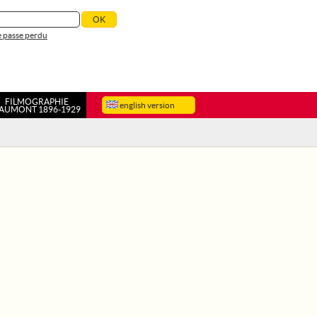
 passe perdu
FILMOGRAPHIE
english version
AUMONT 1896-1929