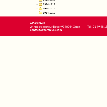
GP archives
24 rue du docteur Bauer 93400 St Ouen
Tél : 01 49 48 1
contact@gparchives.com