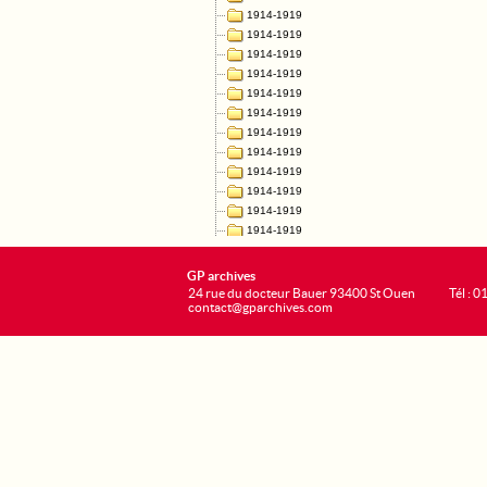
GP archives
24 rue du docteur Bauer 93400 St Ouen
Tél : 0
contact@gparchives.com