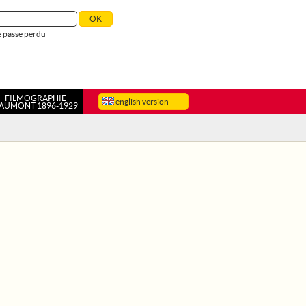
 passe perdu
FILMOGRAPHIE
english version
AUMONT 1896-1929