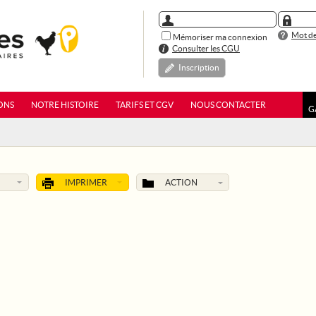
Mot de
Mémoriser ma connexion
Consulter les CGU
Inscription
ONS
NOTRE HISTOIRE
TARIFS ET CGV
NOUS CONTACTER
G
IMPRIMER
ACTION