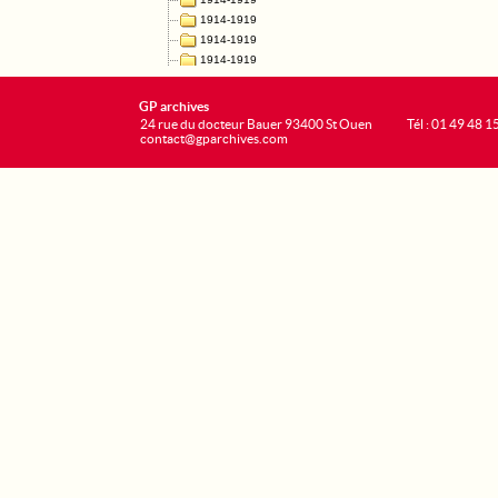
GP archives
24 rue du docteur Bauer 93400 St Ouen
Tél : 01 49 48 1
contact@gparchives.com