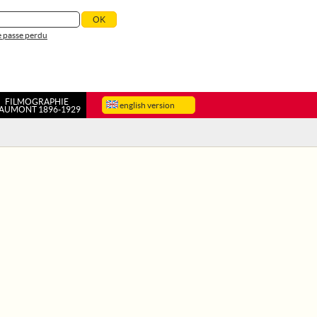
 passe perdu
FILMOGRAPHIE
english version
AUMONT 1896-1929