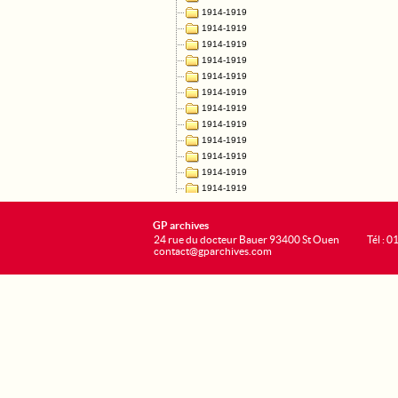
GP archives
24 rue du docteur Bauer 93400 St Ouen
Tél : 0
contact@gparchives.com