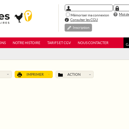
Mot de
Mémoriser ma connexion
Consulter les CGU
Inscription
ONS
NOTRE HISTOIRE
TARIFS ET CGV
NOUS CONTACTER
G
IMPRIMER
ACTION