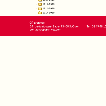
GP archives
24 rue du docteur Bauer 93400 St Ouen
Tél : 01 49 48 1
contact@gparchives.com