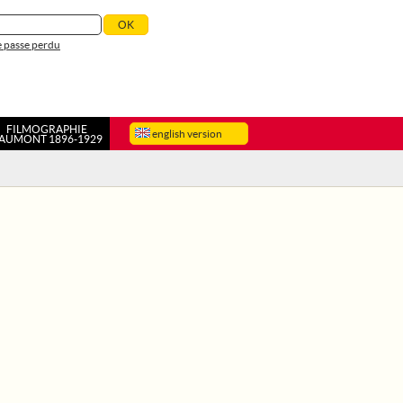
 passe perdu
FILMOGRAPHIE
english version
AUMONT 1896-1929