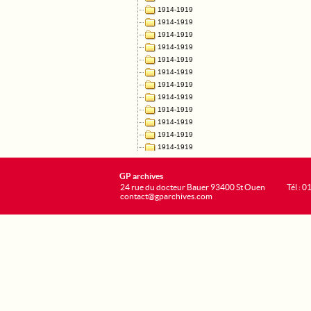
GP archives
24 rue du docteur Bauer 93400 St Ouen
Tél : 0
contact@gparchives.com