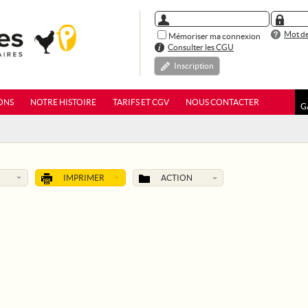
Mot de
Mémoriser ma connexion
Consulter les CGU
Inscription
ONS
NOTRE HISTOIRE
TARIFS ET CGV
NOUS CONTACTER
G
IMPRIMER
ACTION