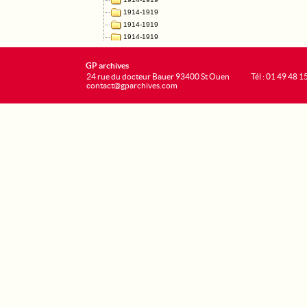
GP archives
24 rue du docteur Bauer 93400 St Ouen
Tél : 01 49 48 1
contact@gparchives.com