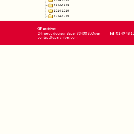
GP archives
24 rue du docteur Bauer 93400 St Ouen
Tél : 01 49 48 1
contact@gparchives.com