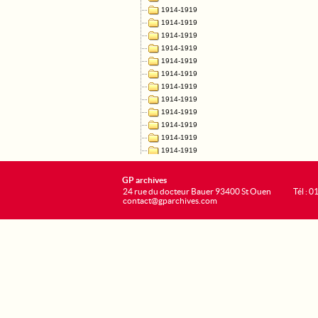
GP archives
24 rue du docteur Bauer 93400 St Ouen
Tél : 0
contact@gparchives.com