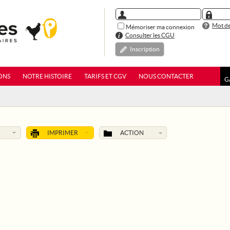
Mot de
Mémoriser ma connexion
Consulter les CGU
Inscription
ONS
NOTRE HISTOIRE
TARIFS ET CGV
NOUS CONTACTER
G
IMPRIMER
ACTION