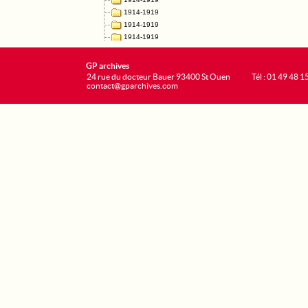
GP archives
24 rue du docteur Bauer 93400 St Ouen
Tél : 01 49 48 1
contact@gparchives.com