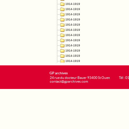
GP archives
24 rue du docteur Bauer 93400 St Ouen
Tél : 0
contact@gparchives.com