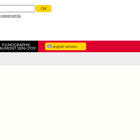
 passe perdu
FILMOGRAPHIE
english version
AUMONT 1896-1929