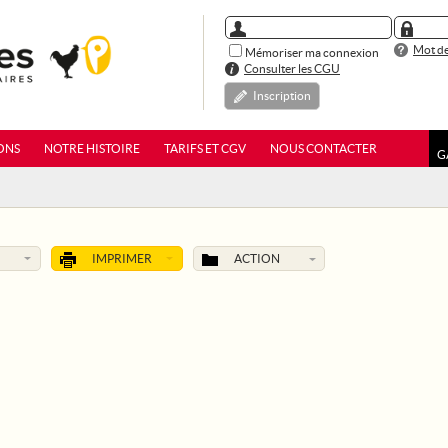
Mot de
Mémoriser ma connexion
Consulter les CGU
Inscription
ONS
NOTRE HISTOIRE
TARIFS ET CGV
NOUS CONTACTER
G
IMPRIMER
ACTION