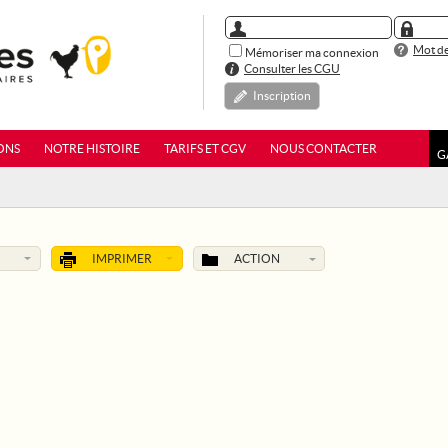
Mot de
Mémoriser ma connexion
Consulter les CGU
Inscription
ONS
NOTRE HISTOIRE
TARIFS ET CGV
NOUS CONTACTER
G
IMPRIMER
ACTION