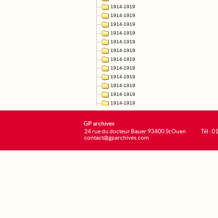
GP archives
24 rue du docteur Bauer 93400 St Ouen
Tél : 0
contact@gparchives.com