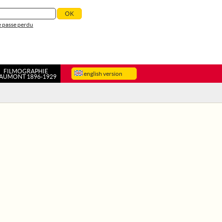
 passe perdu
FILMOGRAPHIE
english version
AUMONT 1896-1929