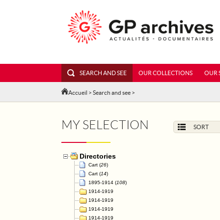
SEARCH AND SEE
OUR COLLECTIONS
OUR 
Accueil
>
Search and see
>
MY SELECTION
SORT