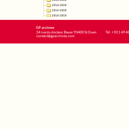
GP archives
24 rue du docteur Bauer 93400 St Ouen
Tél : +33 1 49 4
contact@gparchives.com