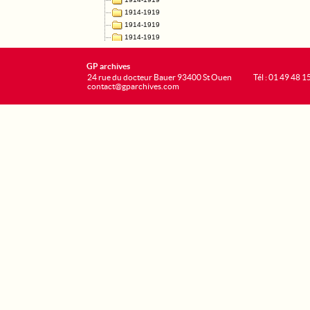
GP archives
24 rue du docteur Bauer 93400 St Ouen
Tél : 01 49 48 1
contact@gparchives.com