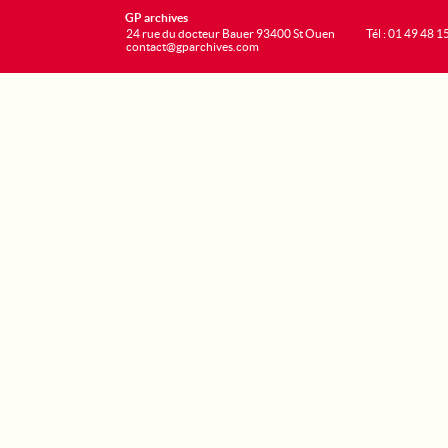
GP archives
24 rue du docteur Bauer 93400 St Ouen
Tél : 01 49 48 1
contact@gparchives.com