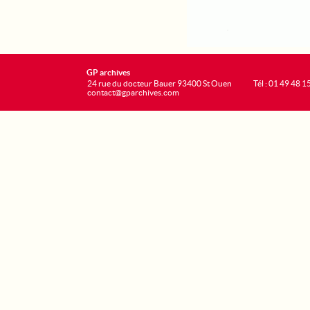
GP archives
24 rue du docteur Bauer 93400 St Ouen
Tél : 01 49 48 1
contact@gparchives.com