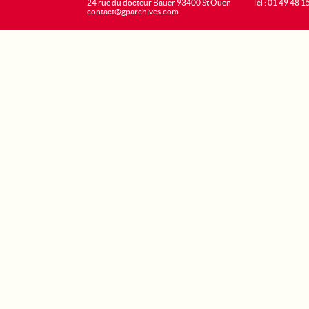
24 rue du docteur Bauer 93400 St Ouen
Tél : 01 49 48 1
contact@gparchives.com