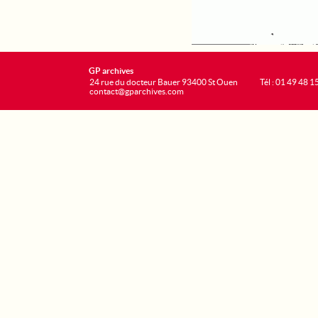
GP archives
24 rue du docteur Bauer 93400 St Ouen
Tél : 01 49 48 1
contact@gparchives.com