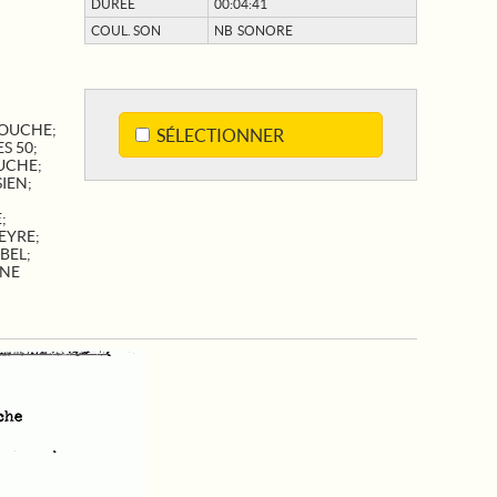
DURÉE
00:04:41
COUL. SON
NB SONORE
MOUCHE
;
SÉLECTIONNER
S 50
;
UCHE
;
SIEN
;
E
;
EYRE
;
BEL
;
NE