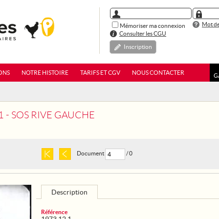
Mot de
Mémoriser ma connexion
Consulter les CGU
Inscription
ONS
NOTRE HISTOIRE
TARIFS ET CGV
NOUS CONTACTER
G
1 - SOS RIVE GAUCHE
Document
/ 0
Description
Référence