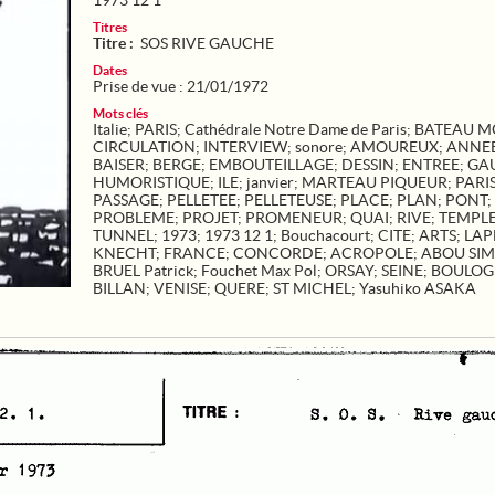
1973 12 1
Titres
Titre :
SOS RIVE GAUCHE
Dates
Prise de vue : 21/01/1972
Mots clés
Italie
;
PARIS
;
Cathédrale Notre Dame de Paris
;
BATEAU 
CIRCULATION
;
INTERVIEW
;
sonore
;
AMOUREUX
;
ANNEE
BAISER
;
BERGE
;
EMBOUTEILLAGE
;
DESSIN
;
ENTREE
;
GA
HUMORISTIQUE
;
ILE
;
janvier
;
MARTEAU PIQUEUR
;
PARI
PASSAGE
;
PELLETEE
;
PELLETEUSE
;
PLACE
;
PLAN
;
PONT
;
PROBLEME
;
PROJET
;
PROMENEUR
;
QUAI
;
RIVE
;
TEMPL
TUNNEL
;
1973
;
1973 12 1
;
Bouchacourt
;
CITE
;
ARTS
;
LAP
KNECHT
;
FRANCE
;
CONCORDE
;
ACROPOLE
;
ABOU SIM
BRUEL Patrick
;
Fouchet Max Pol
;
ORSAY
;
SEINE
;
BOULOG
BILLAN
;
VENISE
;
QUERE
;
ST MICHEL
;
Yasuhiko ASAKA