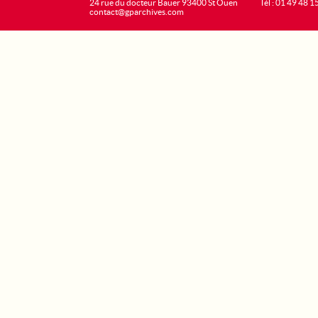
24 rue du docteur Bauer 93400 St Ouen
Tél : 01 49 48 1
contact@gparchives.com