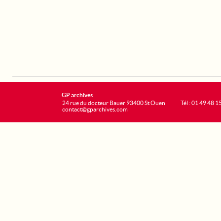
GP archives
24 rue du docteur Bauer 93400 St Ouen
Tél : 01 49 48 1
contact@gparchives.com