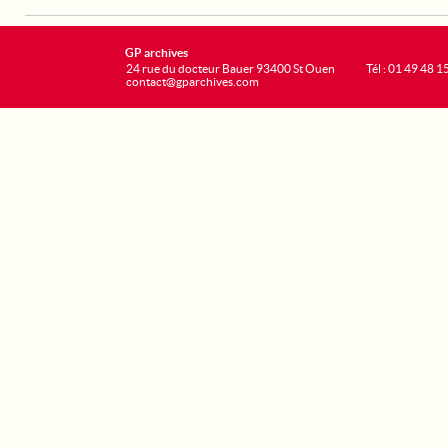
GP archives
24 rue du docteur Bauer 93400 St Ouen
Tél : 01 49 48 1
contact@gparchives.com