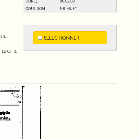
DURÉE
00:02:08
COUL. SON
NB MUET
NIE
;
SÉLECTIONNER
0 16 CH3
;