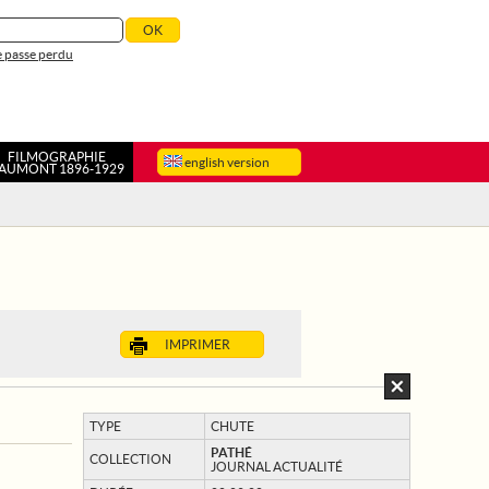
 passe perdu
FILMOGRAPHIE
english version
AUMONT 1896-1929
IMPRIMER
TYPE
CHUTE
PATHÉ
COLLECTION
JOURNAL ACTUALITÉ