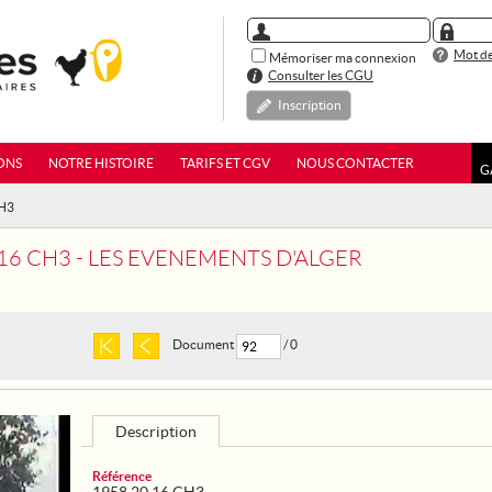
Mot de
Mémoriser ma connexion
Consulter les CGU
Inscription
ONS
NOTRE HISTOIRE
TARIFS ET CGV
NOUS CONTACTER
G
CH3
 16 CH3 - LES EVENEMENTS D'ALGER
Document
/ 0
Description
Référence