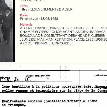
1958 20 16 CH3
Titres
Titre :
LES EVENEMENTS D'ALGER
Dates
Prise de vue : 13/05/1958
Mots clés
ALGERIE
;
FRANCE
;
PARIS
;
GUERRE D'ALGERIE
;
CEREMO
CHAMPS ELYSEES
;
POLICE
;
AGENT
;
ANCIEN
;
BARRAGE
;
BOUSCULADE
;
COMBATTANT
;
DEBANDADE
;
GUERRE
;
JEUNESSE
;
MAI
;
MANIFESTATION
;
PLACE
;
1958
;
1958 2
ARC DE TRIOMPHE
;
CONCORDE