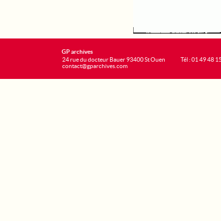
GP archives
24 rue du docteur Bauer 93400 St Ouen
Tél : 01 49 48 1
contact@gparchives.com