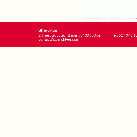
GP archives
24 rue du docteur Bauer 93400 St Ouen
Tél : 01 49 48 1
contact@gparchives.com