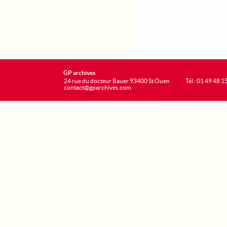
GP archives
24 rue du docteur Bauer 93400 St Ouen
Tél : 01 49 48 1
contact@gparchives.com