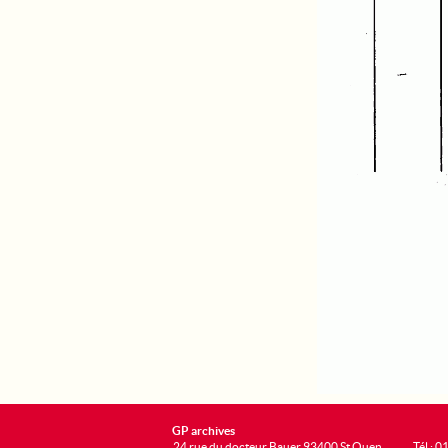
GP archives
24 rue du docteur Bauer 93400 St Ouen
Tél : 0