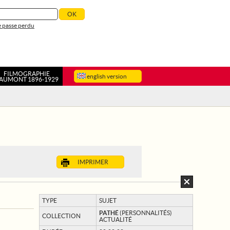
 passe perdu
FILMOGRAPHIE
english version
AUMONT 1896-1929
IMPRIMER
TYPE
SUJET
PATHÉ
(PERSONNALITÉS)
COLLECTION
ACTUALITÉ