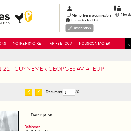
Mot de
Mémoriser ma connexion
Consulter les CGU
Inscription
ONS
NOTRE HISTOIRE
TARIFS ET CGV
NOUS CONTACTER
G
1 22 - GUYNEMER GEORGES AVIATEUR
Document
/ 0
Description
Référence