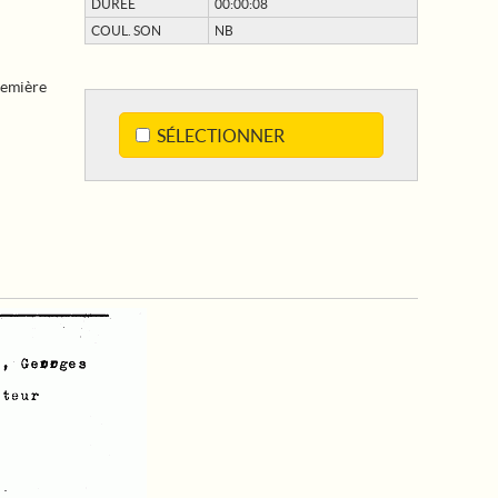
DURÉE
00:00:08
COUL. SON
NB
emière
SÉLECTIONNER