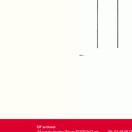
GP archives
24 rue du docteur Bauer 93400 St Ouen
Tél : 01 49 48 1