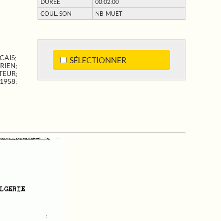
DURÉE
00:02:00
COUL. SON
NB MUET
CAIS
;
SÉLECTIONNER
RIEN
;
TEUR
;
1958
;