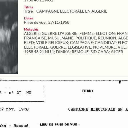
1958 48 21 NU1
Titres
Titre :
CAMPAGNE ELECTORALE EN ALGERIE
Dates
Prise de vue : 27/11/1958
Mots clés
ALGERIE
;
GUERRE D'ALGERIE
;
FEMME
;
ELECTION
;
FRAN
FRANCAISE
;
MUSULMANE
;
POLITIQUE
;
REUNION
;
ALGE
BLED
;
VOILE RELIGIEUX
;
CAMPAGNE
;
CANDIDAT
;
ELEC
ELECTORALE
;
GUERRE
;
LEGISLATIVE
;
NOVEMBRE
;
VUE
;
1958 48 21 NU 1
;
DIMKA
;
REMOUE
;
SID CARA
;
ALGER