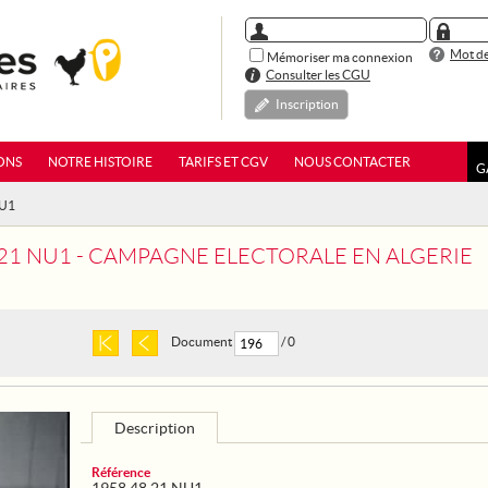
Mot de
Mémoriser ma connexion
Consulter les CGU
Inscription
ONS
NOTRE HISTOIRE
TARIFS ET CGV
NOUS CONTACTER
G
NU1
 21 NU1 - CAMPAGNE ELECTORALE EN ALGERIE
Document
/ 0
Description
Référence