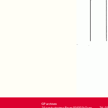
GP archives
24 rue du docteur Bauer 93400 St Ouen
Tél : 0