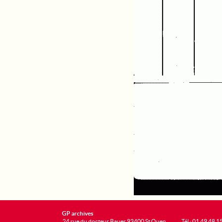
GP archives
24 rue du docteur Bauer 93400 St Ouen
Tél : 01 49 48 1