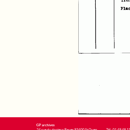
GP archives
24 rue du docteur Bauer 93400 St Ouen
Tél : 01 49 48 1